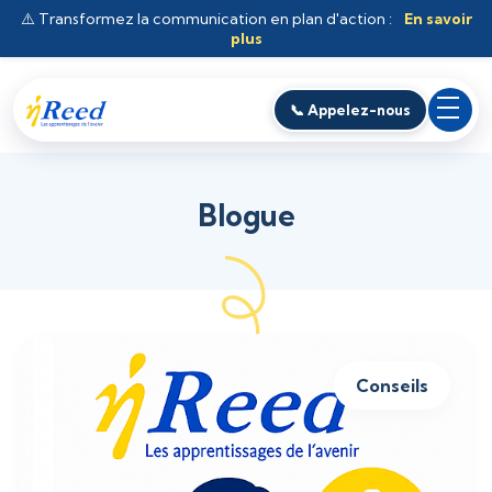
⚠️ Transformez la communication en plan d'action :
En savoir
plus
📞 Appelez-nous
Blogue
Conseils